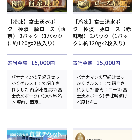
【冷凍】富士湧水ポー
【冷凍】富士湧水ポー
ク 極漬 豚ロース（西
ク 極漬 豚ロース（赤
京） 2パック（1パック
味噌） 2パック（1パッ
に約120gx2枚入り）
クに約120gx2枚入り）
15,000
15,000
寄附金額
円
寄附金額
円
バナナマンの早起きせっ
バナナマンの早起きせっ
かくグルメ！！で紹介さ
かくグルメ！！で紹介さ
れました 西京味噌漬け(富
れました 豚肉：ロース(富
士湧水ポーク) ＜原材料名
士湧水ポーク) 赤味噌漬け
＞ 豚肉、西京...
＜原材料...