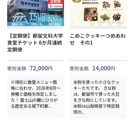
【定期便】都留文科大学
こめこクッキーつめあわ
食堂チケット 6か月連続
せ その1
定期便
72,000
14,000
寄附金額
円
寄附金額
円
※現在に食堂メニュー価
米粉を使った小さなクッ
格に合わせ、2026年8月～
キーたちです。 きな粉
券種と価格を改定しまし
は、都留市で育った大豆
た！ 富士山の麓にひろが
をきな粉にしています。
る歴史ある城下町都...
米粉は山梨県産で特定栽
培の...