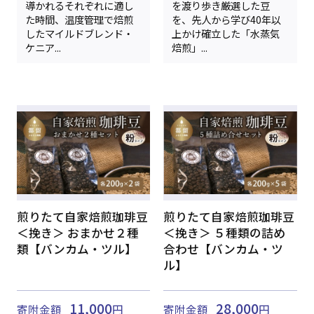
導かれるそれぞれに適し
を渡り歩き厳選した豆
た時間、温度管理で焙煎
を、先人から学び40年以
したマイルドブレンド・
上かけ確立した「水蒸気
ケニア...
焙煎」...
煎りたて自家焙煎珈琲豆
煎りたて自家焙煎珈琲豆
＜挽き＞ おまかせ２種
＜挽き＞ ５種類の詰め
類【バンカム・ツル】
合わせ【バンカム・ツ
ル】
11,000
28,000
寄附金額
円
寄附金額
円