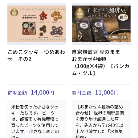
こめこクッキーつめあわ
自家焙煎豆 豆のまま
せ その2
おまかせ4種類
（100g×4袋）【バンカ
ム・ツル】
14,000
11,000
寄附金額
円
寄附金額
円
米粉を使った小さなクッ
【おまかせ４種類の詰め
キーたちです。 ビーツ
合わせ】 世界の珈琲農園
は、都留市で有機栽培で
を渡り歩き厳選した豆
育ったビーツを使用して
を、先人から学び40年以
います。 小さなこめこの
上かけ確立した「水蒸気
クッ...
焙煎」...