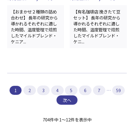
【おまかせ２種類の詰め
【有名珈琲店 挽きたて豆
合わせ】 長年の研究から
セット】 長年の研究から
導かれるそれぞれに適し
導かれるそれぞれに適し
た時間、温度管理で焙煎
た時間、温度管理で焙煎
したマイルドブレンド・
したマイルドブレンド・
ケニア...
ケニ...
1
2
3
4
5
6
7
…
59
次へ
704件中 1～12件を表示中