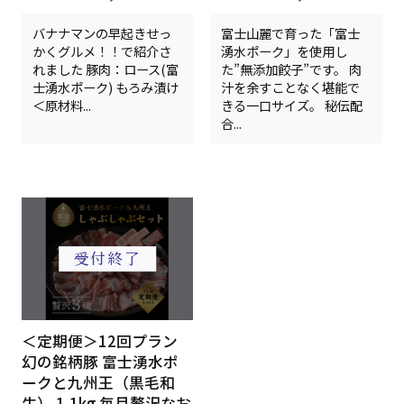
バナナマンの早起きせっ
富士山麗で育った「富士
かくグルメ！！で紹介さ
湧水ポーク」を使用し
れました 豚肉：ロース(富
た”無添加餃子”です。 肉
士湧水ポーク) もろみ漬け
汁を余すことなく堪能で
＜原材料...
きる一口サイズ。 秘伝配
合...
＜定期便＞12回プラン
幻の銘柄豚 富士湧水ポ
ークと九州王（黒毛和
牛） 1.1kg 毎月贅沢なお