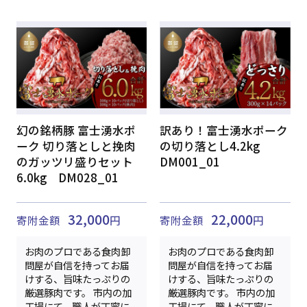
幻の銘柄豚 富士湧水ポ
訳あり！富士湧水ポーク
ーク 切り落としと挽肉
の切り落とし4.2kg
のガッツリ盛りセット
DM001_01
6.0kg DM028_01
32,000
22,000
寄附金額
円
寄附金額
円
お肉のプロである食肉卸
お肉のプロである食肉卸
問屋が自信を持ってお届
問屋が自信を持ってお届
けする、旨味たっぷりの
けする、旨味たっぷりの
厳選豚肉です。 市内の加
厳選豚肉です。 市内の加
工場にて、職人が丁寧に
工場にて、職人が丁寧に