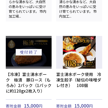
らかな湧水など、大自然
清らかな湧水など、大自
の恵みをいっぱいに受け
然の恵みをいっぱいに受
育てられています。 市内
け育てられています。 市
加工場...
内加工...
【冷凍】富士湧水ポー
富士湧水ポーク使用 冷
ク 極漬 豚ロース（も
凍生餃子（秘伝の味噌ダ
ろみ）2パック（1パック
レ付き） 108個
に約120gx2枚入り）
15,000
15,000
寄附金額
円
寄附金額
円