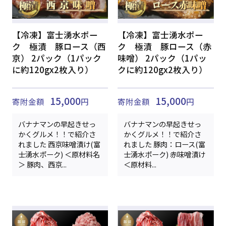
【冷凍】富士湧水ポー
【冷凍】富士湧水ポー
ク 極漬 豚ロース（西
ク 極漬 豚ロース（赤
京） 2パック（1パック
味噌） 2パック（1パッ
に約120gx2枚入り）
クに約120gx2枚入り）
15,000
15,000
寄附金額
円
寄附金額
円
バナナマンの早起きせっ
バナナマンの早起きせっ
かくグルメ！！で紹介さ
かくグルメ！！で紹介さ
れました 西京味噌漬け(富
れました 豚肉：ロース(富
士湧水ポーク) ＜原材料名
士湧水ポーク) 赤味噌漬け
＞ 豚肉、西京...
＜原材料...