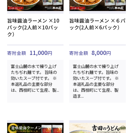
旨味醤油ラーメン ×10
旨味醤油ラーメン ×６パ
パック(2人前×10パッ
ック(2人前×6パック）
ク）
11,000
8,000
寄附金額
円
寄附金額
円
富士山麓の水で練り上げ
富士山麓の水で練り上げ
たちぢれ麺です。 旨味の
たちぢれ麺です。旨味の
効いたスープ付です。 ※
効いたスープ付です。 ※
本返礼品の主要な部分
本返礼品の主要な部分
は、西桂町にて生産、製...
は、西桂町にて生産、製
造ま...