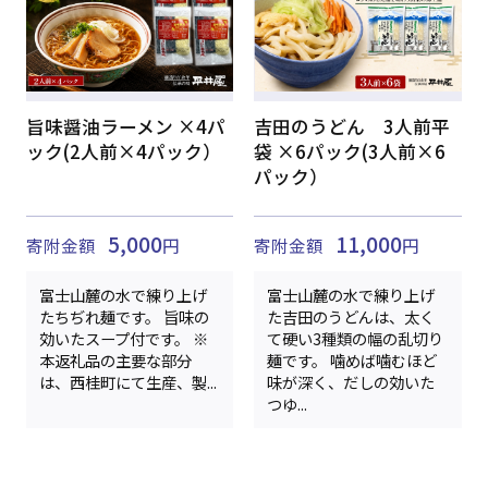
旨味醤油ラーメン ×4パ
吉田のうどん 3人前平
ック(2人前×4パック）
袋 ×6パック(3人前×6
パック）
5,000
11,000
寄附金額
円
寄附金額
円
富士山麓の水で練り上げ
富士山麓の水で練り上げ
たちぢれ麺です。 旨味の
た吉田のうどんは、太く
効いたスープ付です。 ※
て硬い3種類の幅の乱切り
本返礼品の主要な部分
麺です。 噛めば噛むほど
は、西桂町にて生産、製...
味が深く、だしの効いた
つゆ...