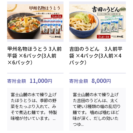
甲州名物ほうとう 3人前
吉田のうどん 3人前平
平袋 ×6パック(3人前
袋 ×4パック(3人前×4
×6パック）
パック）
11,000
8,000
寄附金額
円
寄附金額
円
富士山麓の水で練り上げ
富士山麓の水で練り上げ
たほうとうは、季節の野
た吉田のうどんは、太く
菜をたっぷり入れて、み
て硬い3種類の幅の乱切り
そで煮込む麺です。 特製
麺です。 噛めば噛むほど
味噌が付いています。 ...
味が深く、だしの効いた
つゆ...