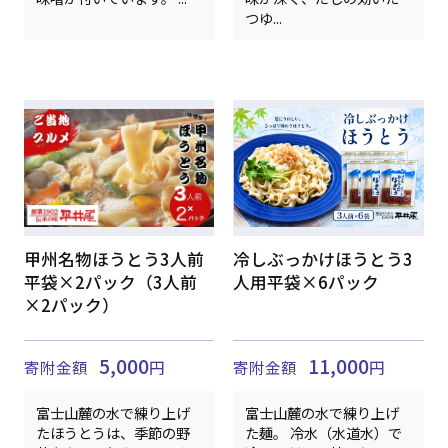
つゆ...
甲州名物ほうとう3人前
冷しぶっかけほうとう3
平袋×2パック（3人前
人用平袋×6パック
×2パック）
5,000
11,000
寄附金額
円
寄附金額
円
富士山麓の水で練り上げ
富士山麓の水で練り上げ
たほうとうは、季節の野
た麺。 冷水（水道水）で