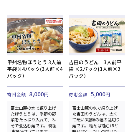
甲州名物ほうとう 3人前
吉田のうどん 3人前平
平袋×4パック(3人前×4
袋 ×2パック(3人前×2
パック）
パック）
8,000
5,000
寄附金額
円
寄附金額
円
富士山麓の水で練り上げ
富士山麓の水で練り上げ
たほうとうは、季節の野
た吉田のうどんは、太く
菜をたっぷり入れて、み
て硬い3種類の幅の乱切り
そで煮込む麺です。 特製
麺です。 噛めば噛むほど
味噌が付いています。 ...
味が深く、だしの効いた