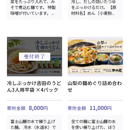
菜をたっぷり入れて、み
冷し、だしの効いたつゆ
そで煮込む麺です。 特製
をぶっかけるだけ。 【原
味噌が付いています。 ...
材料名】めん［小麦粉...
冷しぶっかけ吉田のうど
山梨の麺めぐり詰め合わ
ん3人用平袋 ×4パック
せ
8,000
11,000
寄附金額
円
寄附金額
円
富士山麓の水で練り上げ
全ての麺に富士山麓の水
た麺。 冷水（水道水）で
を使い練り上げた、ほう