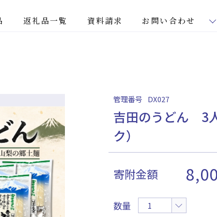
品
返礼品一覧
資料請求
お問い合わせ
）
管理番号
DX027
吉田のうどん 3人
ク）
8,0
寄附金額
数量