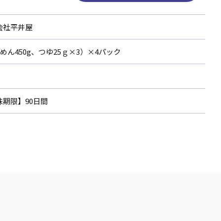
会社平井屋
g(めん450g、つゆ25ｇ×3）×4パック
味期限】90日間