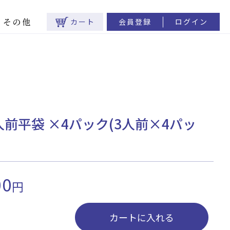
その他
カート
会員登録
ログイン
前平袋 ×4パック(3人前×4パッ
00
円
カートに入れる