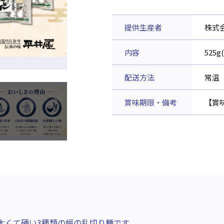
提供生産者
株式
内容
525
配送方法
常温
賞味期限・備考
【賞
太くて硬い3種類の幅の乱切り麺です。