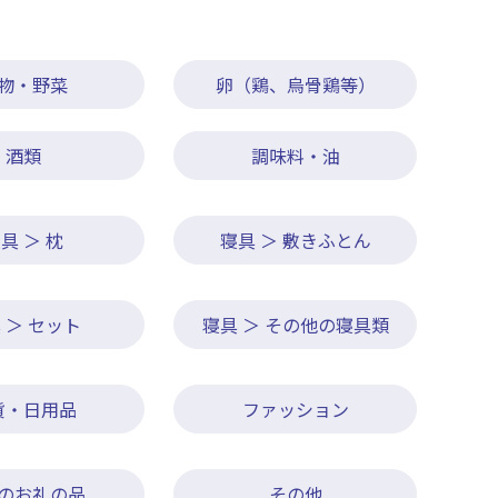
物・野菜
卵（鶏、烏骨鶏等）
酒類
調味料・油
具 ＞ 枕
寝具 ＞ 敷きふとん
 ＞ セット
寝具 ＞ その他の寝具類
貨・日用品
ファッション
のお礼の品
その他