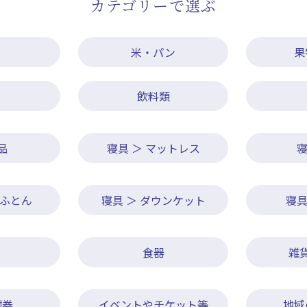
カテゴリーで選ぶ
米・パン
果
飲料類
品
寝具 ＞ マットレス
寝
けふとん
寝具 ＞ ダウンケット
寝具
食器
雑
謝券
イベントやチケット等
地域