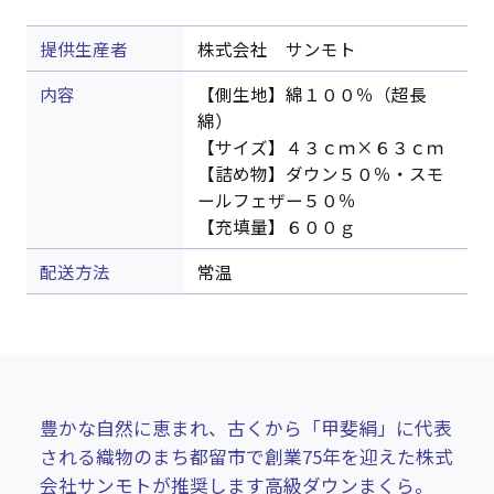
提供生産者
株式会社 サンモト
内容
【側生地】綿１００％（超長
綿）
【サイズ】４３ｃｍ×６３ｃｍ
【詰め物】ダウン５０％・スモ
ールフェザー５０％
【充填量】６００ｇ
配送方法
常温
豊かな自然に恵まれ、古くから「甲斐絹」に代表
される織物のまち都留市で創業75年を迎えた株式
会社サンモトが推奨します高級ダウンまくら。