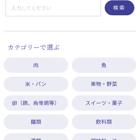
検索
カテゴリーで選ぶ
肉
魚
米・パン
果物・野菜
卵（鶏、烏骨鶏等）
スイーツ・菓子
麺類
飲料類