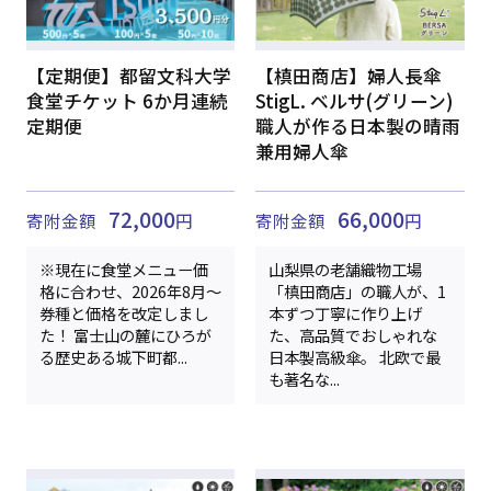
【定期便】都留文科大学
【槙田商店】婦人長傘
食堂チケット 6か月連続
StigL. ベルサ(グリーン)
定期便
職人が作る日本製の晴雨
兼用婦人傘
72,000
66,000
寄附金額
円
寄附金額
円
※現在に食堂メニュー価
山梨県の老舗織物工場
格に合わせ、2026年8月～
「槙田商店」の職人が、1
券種と価格を改定しまし
本ずつ丁寧に作り上げ
た！ 富士山の麓にひろが
た、高品質でおしゃれな
る歴史ある城下町都...
日本製高級傘。 北欧で最
も著名な...