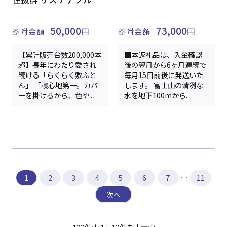
50,000
73,000
寄附金額
円
寄附金額
円
【累計販売台数200,000本
■本返礼品は、入金確認
超】長年にわたり愛され
後の翌月から6ヶ月連続で
続ける「らくらく敷ふと
毎月15日前後に発送いた
ん」 「寝心地第一。カバ
します。 富士山の清冽な
ーを掛けるから、色や...
水を地下100mから...
1
2
3
4
5
6
7
…
11
次へ