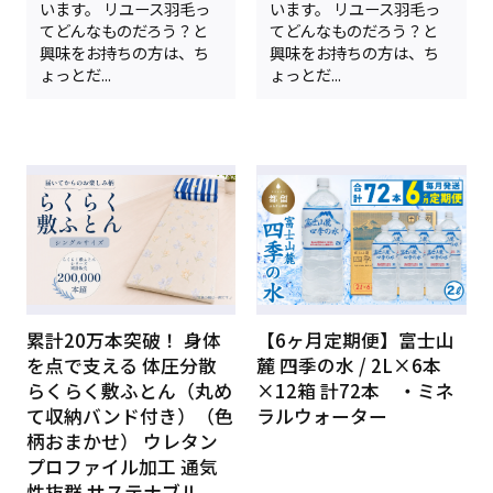
います。 リユース羽毛っ
います。 リユース羽毛っ
てどんなものだろう？と
てどんなものだろう？と
興味をお持ちの方は、ち
興味をお持ちの方は、ち
ょっとだ...
ょっとだ...
累計20万本突破！ 身体
【6ヶ月定期便】富士山
を点で支える 体圧分散
麓 四季の水 / 2L×6本
らくらく敷ふとん（丸め
×12箱 計72本 ・ミネ
て収納バンド付き）（色
ラルウォーター
柄おまかせ） ウレタン
プロファイル加工 通気
性抜群 サステナブル